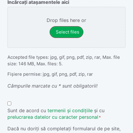
Încărcați atașamentele aici
Drop files here or
Select files
Accepted file types: jpg, gif, png, pdf, zip, rar, Max. file
size: 146 MB, Max. files: 5.
Fișiere permise: jpg, gif, png, pdf, zip, rar
Câmpurile marcate cu * sunt obligatorii!
Termeni
și
Sunt de acord cu
termenii și condițiile
și cu
prelucrarea datelor cu caracter personal
Condiții
*
*
Dacă nu doriți să completați formularul de pe site,