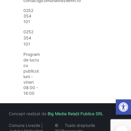
contact@comunalivezilemh.ro
0252
354
101
0252
354
101
Program
de lucru
cu
publicul:
luni -
vineri
08:00 -
16:00
Open
Concept realizat de
Big Media Relații Publice SRL
Comuna Livezile |
©
Toate drepturile
Județul Mehedinți
2026
rezervate