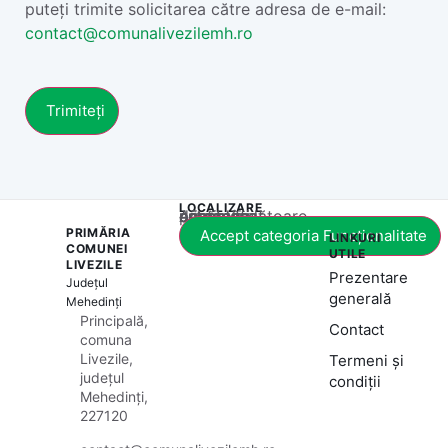
puteți trimite solicitarea către adresa de e-mail:
contact@comunalivezilemh.ro
LOCALIZARE
Acest conținut este blocat până când acceptați categoria corespunzătoare de cookie-uri.
PRIMĂRIA
Accept categoria Funcționalitate
LINKURI
COMUNEI
UTILE
LIVEZILE
Prezentare
Județul
generală
Mehedinți
Principală,
Contact
comuna
Livezile,
Termeni și
județul
condiții
Mehedinți,
227120