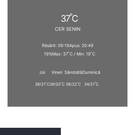
°
37
C
CER SENIN
Răsărit: 06:19
Apus: 20:49
°
°
19%
Max: 37
C / Min: 19
C
Joi
Vineri
Sâmbătă
Duminică
°
°
°
°
38/21
C
39/20
C
38/22
C
34/21
C