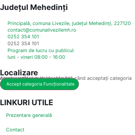
Județul
Mehedinți
Principală, comuna Livezile, județul Mehedinți, 227120
contact@comunalivezilemh.ro
0252 354 101
0252 354 101
Program de lucru cu publicul:
luni - vineri 08:00 - 16:00
Localizare
Acest conținut este blocat până când acceptați categoria corespunzătoare de cookie-uri.
Accept categoria Funcționalitate
LINKURI UTILE
Prezentare generală
Contact