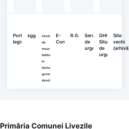
detalii
Portal
sgg.gov.ro
E-
R.G.P.D.
Serviciul
GHIDURI
Site
Centrul
legislativ
Consultare
de
Situații
vechi
de
urgență
de
(arhivă
resurse
urgență
bibliografice
în
domeniul
guvernării
deschise
Primăria Comunei Livezile