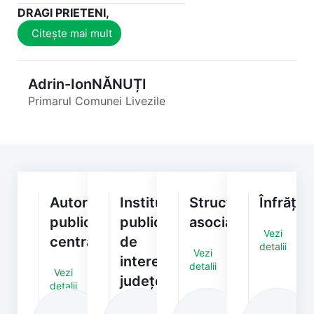
DRAGI PRIETENI,
Citește mai mult
Adrin-Ion
NĂNUȚI
Primarul Comunei Livezile
Autorități/Instituții
Instituții
Structuri
Înfrățiri
publice
publice
asociative
Vezi
centrale
de
detalii
Vezi
interes
detalii
Vezi
județean
detalii
Vezi