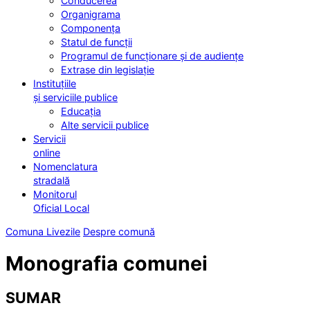
Conducerea
Organigrama
Componența
Statul de funcții
Programul de funcționare și de audiențe
Extrase din legislație
Instituțiile
și serviciile publice
Educația
Alte servicii publice
Servicii
online
Nomenclatura
stradală
Monitorul
Oficial Local
Comuna Livezile
Despre comună
Monografia comunei
SUMAR