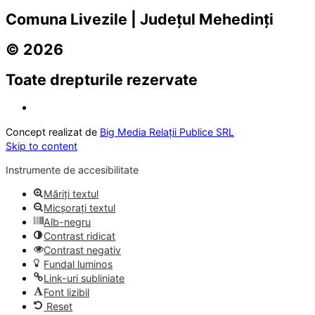
Comuna Livezile | Județul Mehedinți
© 2026
Toate drepturile rezervate
Concept realizat de
Big Media Relații Publice SRL
Skip to content
Instrumente de accesibilitate
Măriți textul
Micșorați textul
Alb-negru
Contrast ridicat
Contrast negativ
Fundal luminos
Link-uri subliniate
Font lizibil
Reset