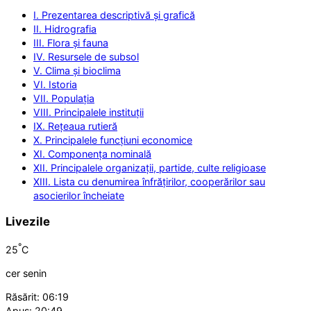
I. Prezentarea descriptivă și grafică
II. Hidrografia
III. Flora și fauna
IV. Resursele de subsol
V. Clima și bioclima
VI. Istoria
VII. Populația
VIII. Principalele instituții
IX. Rețeaua rutieră
X. Principalele funcțiuni economice
XI. Componența nominală
XII. Principalele organizații, partide, culte religioase
XIII. Lista cu denumirea înfrățirilor, cooperărilor sau
asocierilor încheiate
Livezile
°
25
C
cer senin
Răsărit: 06:19
Apus: 20:49