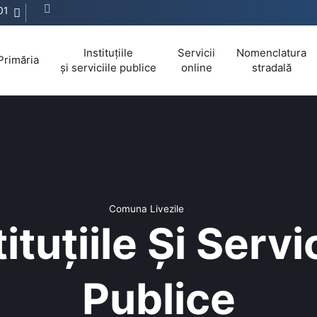
01
Instituțiile
Servicii
Nomenclatura
Primăria
și serviciile publice
online
stradală
Comuna Livezile
ituțiile Și Servi
Publice