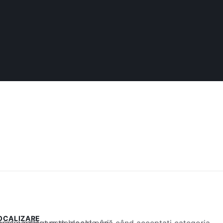
OCALIZARE
 conținut este blocat până când acceptați categoria corespunzătoare de cookie-uri.